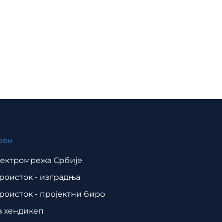
ови
ектромрежа Србије
роисток - изградња
роисток - пројектни биро
а хендикеп