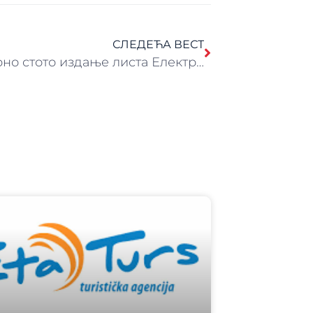
СЛЕДЕЋА ВЕСТ
Јубиларно стото издање листа Електромреже Србије