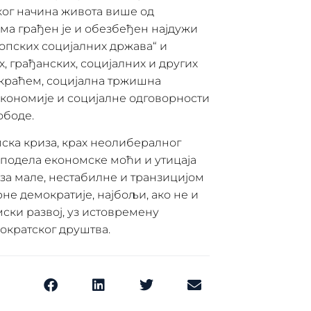
ког начина живота више од
ма грађен је и обезбеђен најдужи
опских социјалних држава“ и
, грађанских, социјалних и других
ајкраћем, социјална тржишна
кономије и социјалне одговорности
ободе.
ска криза, крах неолибералног
сподела економске моћи и утицаја
 за мале, нестабилне и транзицијом
е демократије, најбољи, ако не и
ски развој, уз истовремену
ократског друштва.