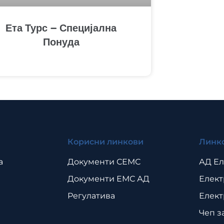
Ета Турс – Специјална
Понуда
Корисни линкови
Линк
а
Документи СЕМС
АД Ел
Документи ЕМС АД
Елект
Регулатива
Елект
Чеп з