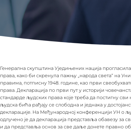
Генерална скупштина Уједињених нација прогласила 
права, како би скренула пажњу „народа света“ на Ун
правима, потписну 1948. године, као први свеобухва
права. Декларација по први пут у историји човечанс
стандарде људских права које треба да постигну сви н
људска бића рађају се слободна и једнака у достојан
декларације. На Међународној конференцији УН о љу
одлучено је да декларација представља обавезу за 
и да представља основ за све даље донете правно о