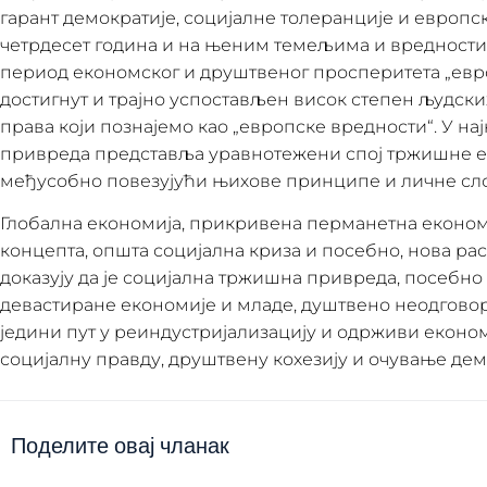
гарант демократије, социјалне толеранције и европс
четрдесет година и на њеним темељима и вредности
период економског и друштвеног просперитета „евр
достигнут и трајно успостављен висок степен људских
права који познајемо као „европске вредности“. У н
привреда представља уравнотежени спој тржишне е
међусобно повезујући њихове принципе и личне сл
Глобална економија, прикривена перманетна економ
концепта, општа социјална криза и посебно, нова ра
доказују да је социјална тржишна привреда, посебно
девастиране економије и младе, душтвено неодговорн
једини пут у реиндустријализацију и одрживи економ
социјалну правду, друштвену кохезију и очување дем
Поделите овај чланак