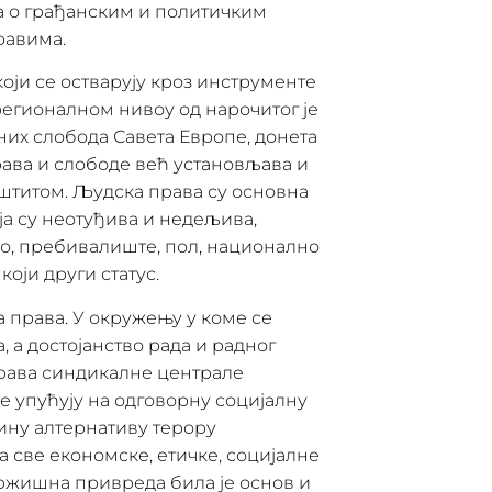
та о грађанским и политичким
равима.
оји се остварују кроз инструменте
регионалном нивоу од нарочитог је
них слобода Савета Европе, донета
рава и слободе већ установљава и
штитом. Људска права су основна
оја су неотуђива и недељива,
о, пребивалиште, пол, национално
који други статус.
а права. У окружењу у коме се
 а достојанство рада и радног
права синдикалне централе
 упућују на одговорну социјалну
ину алтернативу терору
а све економске, етичке, социјалне
тржишна привреда била је основ и