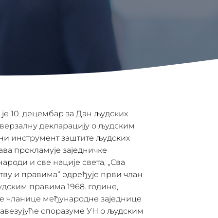
је 10. децембар за Дан људских
иверзалну декларацију о људским
тни инструмент заштите људских
тава прокламује заједничке
ароди и све нације света, „Сва
ству и правима“ одређује први члан
дским правима 1968. године,
све чланице међународне заједнице
бавезујуће споразуме УН о људским