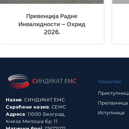
Превенција Радне
Инвалидности – Охрид
2026.
Чланство
Приступниц
Назив
: СИНДИКАТ ЕМС
Прелазница
Скраћени назив
: СЕМС
Иступница
Адреса
: 11000 Београд,
Кнеза Милоша бр. 11
Матични број
: 17677071