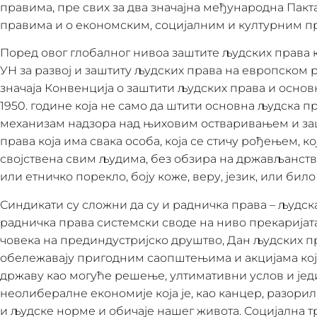
правима, пре свих за два значајна међународна Пак
правима и о економским, социјалним и културним п
Поред овог глобалног нивоа заштите људских права к
УН за развој и заштиту људских права на европском 
значаја Конвенција о заштити људских права и основ
1950. године која не само да штити основна људска п
механизам надзора над њиховим остваривањем и за
права која има свака особа, која се стичу рођењем, к
својствена свим људима, без обзира на држављанств
или етничко порекло, боју коже, веру, језик, или било 
Синдикати су сложни да су и радничка права – људск
радничка права системски своде на ниво прекаријата,
човека на прединдустријско друштво, Дан људских 
обележавају пригодним саопштењима и акцијама које
државу као могуће решење, ултимативни услов и јед
неолибералне економије која је, као канцер, разорил
и људске норме и обичаје нашег живота. Социјална 