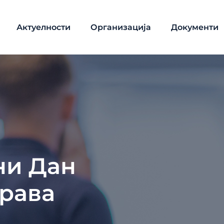
Актуелности
Организација
Документи
ни Дан
равa