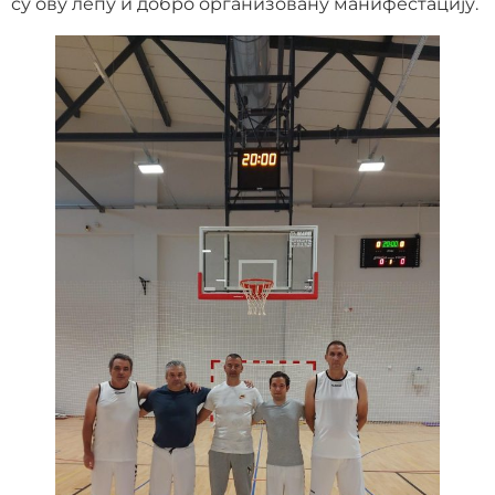
су ову лепу и добро организовану манифестацију.