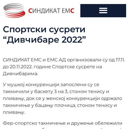
Спортски сусрети
“Дивчибаре 2022”
СИНДИКАТ ЕМС и ЕМС АД организовали су од 17.11.
до 20.11.2022. године Спортске сусрете на
Дивчибарима.
У мушкој конкуренцији запослени су се
такмичили у баскету 3 на 3, стоном тенису и
пливању, док се у женској конкуренцији одржало
такмичење у бацању плочица, стоном тенису и
пливању.
Фер-спортско такмичење и дружење обележили