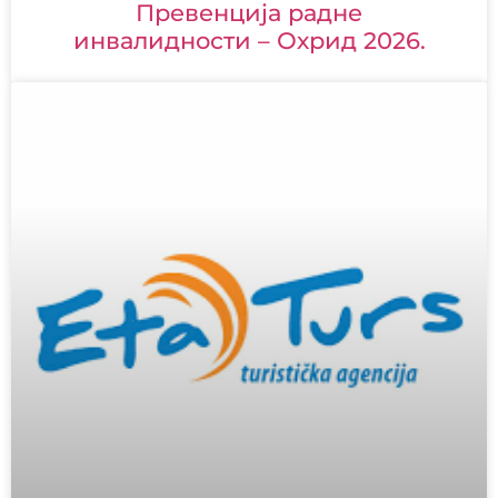
Превенција радне
инвалидности – Охрид 2026.