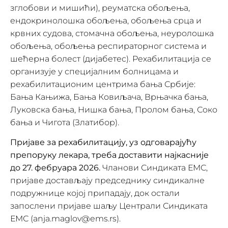
зглобови и мишићи), реуматска обољења,
ендокринолошка обољења, обољења срца и
крвних судова, стомачна обољења, неуролошка
обољења, обољења респираторног система и
шећерна болест (дијабетес). Рехабилитација се
организује у специјалним болницама и
рехабилитационим центрима бања Србије:
Бања Кањижа, Бања Ковиљача, Врњачка бања,
Луковска бања, Нишка бања, Пролом бања, Соко
бања и Чигота (Златибор).
Пријаве за рехабилитацију, уз одговарајућу
препоруку лекара, треба доставити најкасније
до 27. фебруара 2026.
Чланови Синдиката ЕМС,
пријаве достављају председнику синдикалне
подружнице којој припадају, док остали
запослени пријаве шаљу Централи Синдиката
ЕМС (anja.maglov@ems.rs).