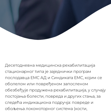
Десетодневна медицинска рехабилитација
стационарног типа је заједнички програм
послодавца ЕМС АД и Синдиката ЕМС, којим се
оболелом или повређеном запосленом
обезбеђује продужена рехабилитација, у случају
постојања болести, повреда и других стања, за
следећа индикациона подручја: повреде и
обољења локомоторног система (кости,