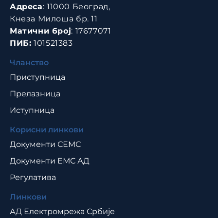
Адреса
: 11000 Београд,
Кнеза Милоша бр. 11
Матични број
: 17677071
ПИБ:
101521383
Чланство
Приступница
Прелазница
Иступница
Корисни линкови
Документи СЕМС
Документи ЕМС АД
Регулатива
Линкови
АД Електромрежа Србије