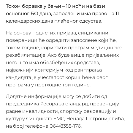
Током боравка у бањи – 10 ноћи на бази
основног БО дана, запослени има право на 11
календарских дана плаћеног одсуства.
На основу поднетих пријава, синдикални
повереници ће одредити запослене који ће,
током године, користити програм медицинске
рехабилитације. Ако буде више пријављених
него што има обезбеђених средстава,
најважнији критеријум код рангирања
кандидата је учесталост коришћења овог
програма у претходне три године.
Додатне информације могу се добити од
председника Ресора за стандард, превенцију
радне инвалидности, спортску рекреацију и
културу Синдиката ЕМС, Ненада Петронијевића,
на број телефона 064/8358-176.