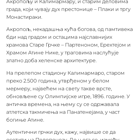
Акропољу и Калимармару, и старим деловима
града, који чувају дух престонице – Плаки и тргу
Монастираки.
Акропољ, некадашња кућа богова, од памтивека
бди над градом и остацима најславнијих
храмова Старе Грчке – Партеноном, Ерехтејом и
Храмом Атине Нике, у траговима наслућује
златно доба хеленске архитектуре.
На прелепом стадиону Калимармаро, старом
преко 2.500 година, утврђеном у белом
мермеру, највећем на свету такве врсте,
обновљене су Олимпијске игре, 1896. године. У
античка времена, на њему су се одржавала
атлетска такмичења на Панатенејама, у част
богиње Атине.
Аутентични грчки дух, кажу, највише се да
осетити на Пелопонезу. До њега се, између