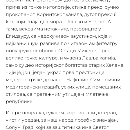
прича из грчке митологије, стиже преко, ручно
прокопаног, Коринтског канала, дугог преко 6
km, који спаја два мора – Јонско и Егејско. А
тамо, вековима нетакнуто, позориште у
Епидауру, са недокучивом акустиком, која и
најмањи шум разлива по читавом амфитеатру,
полукружног облика. Остаци Микене, прве
велике грчке културе, и чувена Лавља капија,
само су део историјског богатства старих Хелена,
чији је, још један, украс прва престоница
модерне грчке државе – Нафплио. Симпатични
медитерански градић, уских улица, помешаних
стилова, са претежним утицајем Млетачке
републике.
И, пре повратка, гужвом затрпан, али дотеран,
чист и уредан, за наш народ посебно значајан,
Солун. Град, који за заштитника има Светог