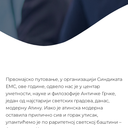
Првомајско путовање, у организацији Синдиката
ЕМС, ове године, одвело нас је у центар
уметности, науке и филозофије Античке Грчке,
један од најстарији светских градова, данас,
модерну Атину. Иако је атинска модерна
оставила прилично сив и горак утисак,
упамтићемо је по раритетној светској баштини –